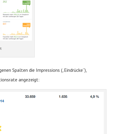
t
enen Spalten die Impressions („Eindrücke“),
tionsrate angezeigt: