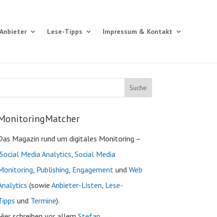
Anbieter
Lese-Tipps
Impressum & Kontakt
MonitoringMatcher
Das Magazin rund um digitales Monitoring –
Social Media Analytics
,
Social Media
Monitoring
,
Publishing
,
Engagement
und
Web
Analytics
(sowie
Anbieter-Listen
,
Lese-
Tipps
und
Termine
).
Hier schreiben vor allem
Stefan