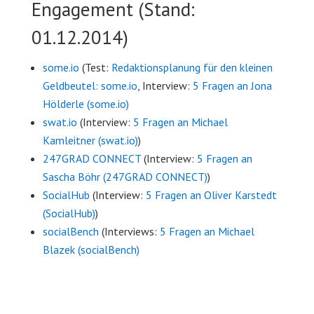
Engagement (Stand:
01.12.2014)
some.io
(Test:
Redaktionsplanung für den kleinen
Geldbeutel: some.io
, Interview:
5 Fragen an Jona
Hölderle (some.io)
swat.io
(Interview:
5 Fragen an Michael
Kamleitner (swat.io)
)
247GRAD CONNECT
(Interview:
5 Fragen an
Sascha Böhr (247GRAD CONNECT)
)
SocialHub
(Interview:
5 Fragen an Oliver Karstedt
(SocialHub)
)
socialBench
(Interviews:
5 Fragen an Michael
Blazek (socialBench)