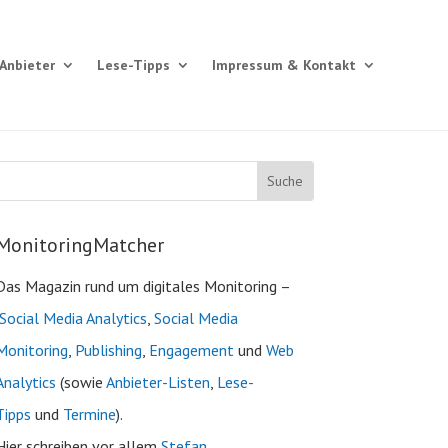
Anbieter
Lese-Tipps
Impressum & Kontakt
MonitoringMatcher
Das Magazin rund um digitales Monitoring –
Social Media Analytics
,
Social Media
Monitoring
,
Publishing
,
Engagement
und
Web
Analytics
(sowie
Anbieter-Listen
,
Lese-
Tipps
und
Termine
).
Hier schreiben vor allem
Stefan