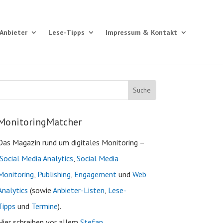
Anbieter
Lese-Tipps
Impressum & Kontakt
MonitoringMatcher
Das Magazin rund um digitales Monitoring –
Social Media Analytics
,
Social Media
Monitoring
,
Publishing
,
Engagement
und
Web
Analytics
(sowie
Anbieter-Listen
,
Lese-
Tipps
und
Termine
).
Hier schreiben vor allem
Stefan