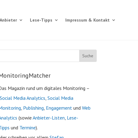
Anbieter
Lese-Tipps
Impressum & Kontakt
MonitoringMatcher
Das Magazin rund um digitales Monitoring –
Social Media Analytics
,
Social Media
Monitoring
,
Publishing
,
Engagement
und
Web
Analytics
(sowie
Anbieter-Listen
,
Lese-
Tipps
und
Termine
).
Hier schreiben vor allem
Stefan